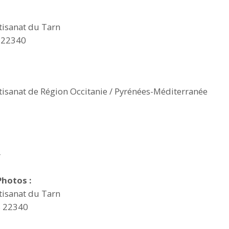
tisanat du Tarn
S 22340
tisanat de Région Occitanie / Pyrénées-Méditerranée
r
Photos :
tisanat du Tarn
S 22340